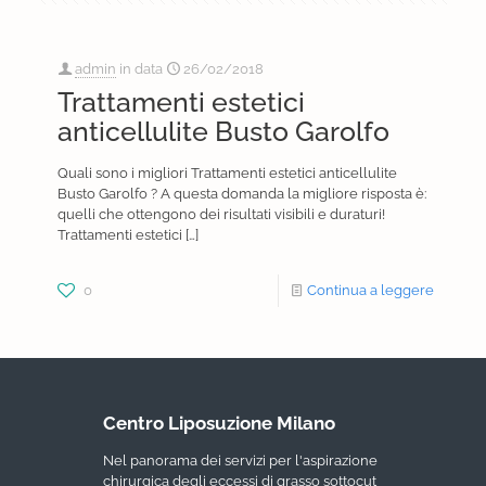
admin
in data
26/02/2018
Trattamenti estetici
anticellulite Busto Garolfo
Quali sono i migliori Trattamenti estetici anticellulite
Busto Garolfo ? A questa domanda la migliore risposta è:
quelli che ottengono dei risultati visibili e duraturi!
Trattamenti estetici
[…]
0
Continua a leggere
Centro Liposuzione Milano
Nel panorama dei servizi per l'aspirazione
chirurgica degli eccessi di grasso sottocut