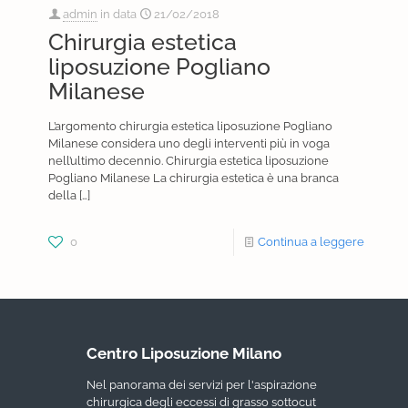
admin
in data
21/02/2018
Chirurgia estetica
liposuzione Pogliano
Milanese
L’argomento chirurgia estetica liposuzione Pogliano
Milanese considera uno degli interventi più in voga
nell’ultimo decennio. Chirurgia estetica liposuzione
Pogliano Milanese La chirurgia estetica è una branca
della
[…]
0
Continua a leggere
Centro Liposuzione Milano
Nel panorama dei servizi per l'aspirazione
chirurgica degli eccessi di grasso sottocut