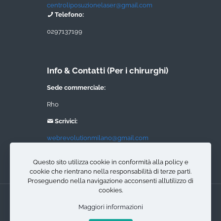
centroliposuzionelaser@gmail.com
Telefono:
0297137199
Info & Contatti (Per i chirurghi)
Sede commerciale:
Rho
Scrivici:
webrevolutionmilano@gmail.com
Telefono:
Questo sito utilizza cookie in conformità alla policy e
0297137199
cookie che rientrano nella responsabilità di terze parti.
Proseguendo nella navigazione acconsenti all’utilizzo di
cookies.
© 2022 All rights reserved
liposuzioneamilano.com
. Sito e
Maggiori informazioni
posizionamento realizzato dall'Agenzia web Milano
Web R