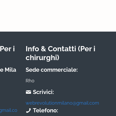
Per i
Info & Contatti (Per i
chirurghi)
e Mila
Sede commerciale:
Rho
Scrivici:
webrevolutionmilano@gmail.com
Telefono:
gmail.co