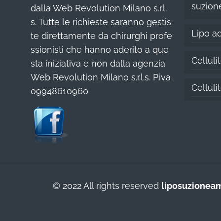
suzion
dalla Web Revolution Milano s.r.l.
s. Tutte le richieste saranno gestis
Lipo ad
te direttamente da chirurghi profe
ssionisti che hanno aderito a que
Celluli
sta iniziativa e non dalla agenzia
Web Revolution Milano s.r.l.s. P.iva
Cellul
09948610960
© 2022 All rights reserved
liposuzionea