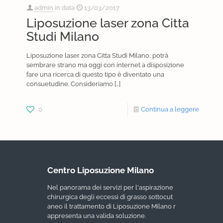
admin
in data
13/03/2017
Liposuzione laser zona Citta
Studi Milano
Liposuzione laser zona Citta Studi Milano, potrà
sembrare strano ma oggi con internet a disposizione
fare una ricerca di questo tipo è diventato una
consuetudine. Consideriamo
[…]
0
Continua a leggere
Centro Liposuzione Milano
Nel panorama dei servizi per l'aspirazione
chirurgica degli eccessi di grasso sottocut
aneo il trattamento di Liposuzione Milano r
appresenta una valida soluzione.