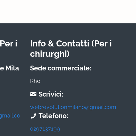
Per i
Info & Contatti (Per i
chirurghi)
e Mila
Sede commerciale:
Rho
Scrivici:
webrevolutionmilano@gmail.com
Telefono:
gmail.co
0297137199