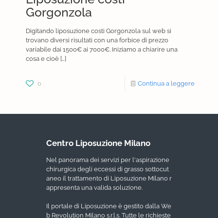
Gorgonzola
Digitando liposuzione costi Gorgonzola sul web si
trovano diversi risultati con una forbice di prezzo
variabile dai 1500€ ai 7000€. Iniziamo a chiarire una
cosa e cioè
[…]
0
Continua a leggere
Centro Liposuzione Milano
Nel panorama dei servizi per l'aspirazione
chirurgica degli eccessi di grasso sottocut
aneo il trattamento di Liposuzione Milano r
appresenta una valida soluzione.
Il portale di Liposuzione è gestito dalla We
b Revolution Milano s.r.l.s. Tutte le richieste