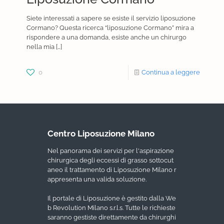
Siete interessati a sapere se esiste il servizio liposuzione
Cormano? Questa ricerca “liposuzione Cormano” mira a
rispondere a una domanda, esiste anche un chirurgo
nella mia
[…]
0
Continua a leggere
Centro Liposuzione Milano
Nel panorama dei servizi per l'aspirazione
chirurgica degli eccessi di grasso sottocut
aneo il trattamento di Liposuzione Milano r
appresenta una valida soluzione.
Il portale di Liposuzione è gestito dalla We
b Revolution Milano s.r.l.s. Tutte le richieste
saranno gestiste direttamente da chirurghi