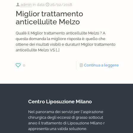
admin
in data
26/02/2018
Miglior trattamento
anticellulite Melzo
Qual’è il Miglior trattamento anticellulite Melzo ? A
questa domanda la migliore risposta è: quello che
ottiene dei risultati visibili e duraturi! Miglior trattamento
anticellulite Melzo VS
[…]
0
Continua a leggere
Centro Liposuzione Milano
Nel panorama dei servizi per l'aspirazione
chirurgica degli eccessi di grasso sottocut
aneo il trattamento di Liposuzione Milano r
appresenta una valida soluzione.