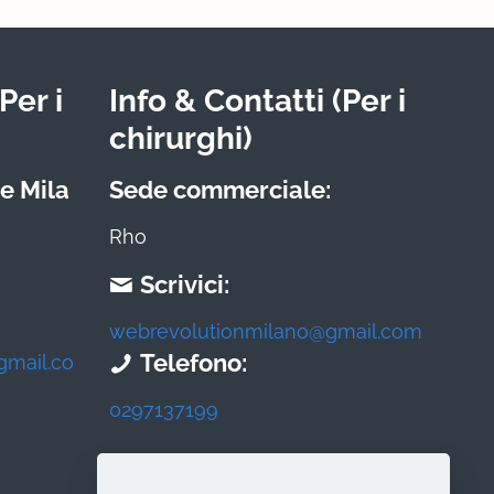
Per i
Info & Contatti (Per i
chirurghi)
e Mila
Sede commerciale:
Rho
Scrivici:
webrevolutionmilano@gmail.com
Telefono:
gmail.co
0297137199