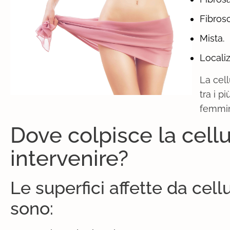
Fibrosc
Mista.
Localiz
La cel
tra i p
femmin
Dove colpisce la cellu
intervenire?
Le superfici affette da cel
sono: