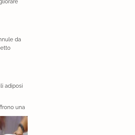
gliorare
annule da
netto
li adiposi
offrono una