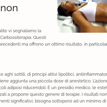
o
non
ulite vi segnaliamo la
 Carbossiterapia. Questi
precedenti ma offrono un ottimo risultato, in particola
aghi sottili, di principi attivi lipolitici, antiinfiammato
ui viene aggiunta una piccola dose di anestetico. L’azio
oli adiposi riducendoli. È un presidio medico, le estet
zati a proporre questo genere di terapie. I risultati n
enti significativi, bisogna sottoporsi ad un minimo di