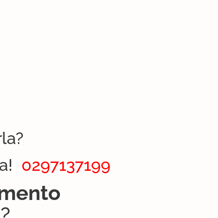
la?
ra!
0297137199
tamento
o
?