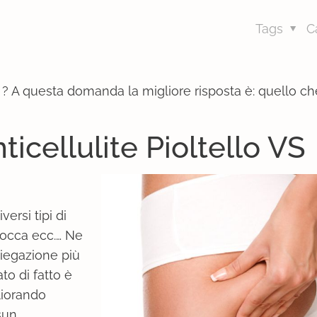
Tags
C
o
? A questa domanda la migliore risposta è: quello ch
ticellulite Pioltello VS
iversi tipi di
bocca ecc.… Ne
piegazione più
to di fatto è
liorando
sun