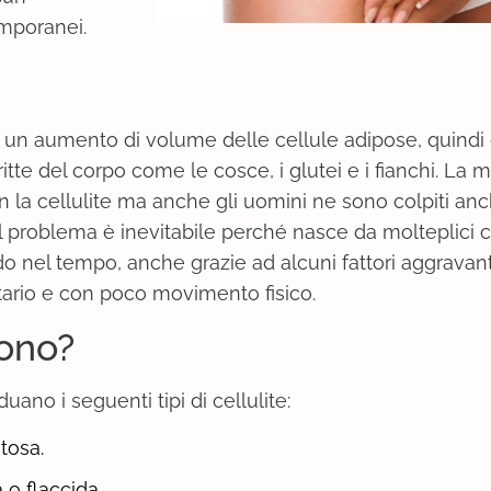
emporanei.
 di un aumento di volume delle cellule adipose, quindi 
tte del corpo come le cosce, i glutei e i fianchi. La 
la cellulite ma anche gli uomini ne sono colpiti anc
il problema è inevitabile perché nasce da molteplici 
o nel tempo, anche grazie ad alcuni fattori aggravant
ntario e con poco movimento fisico.
tono?
iduano i seguenti tipi di cellulite:
tosa.
 o flaccida.