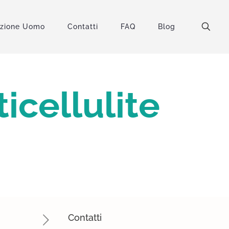
uzione Uomo
Contatti
FAQ
Blog
icellulite
Contatti