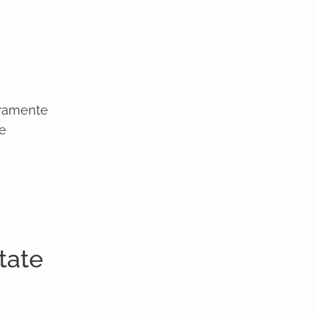
uramente
re
tate