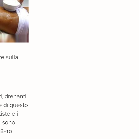
re sulla
ri, drenanti
ne di questo
iste e i
on sono
 8-10