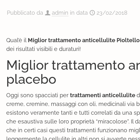
Pubblicato da
admin
in data
23/02/2018
Qual’è il
Miglior trattamento anticellulite Pioltell
dei risultati visibili e duraturi!
Miglior trattamento an
placebo
Oggi sono spacciati per
trattamenti anticellulite
d
creme, cremine, massaggi con oli, medicinali via 
esistono veramente tanti e tutti correlati da una s
che esaustiva sulle loro proprietà “miracolose”. Il da
che in certi casi questi trattamenti funzionano mig
leggermente la cellulite in altri non si avverte nes