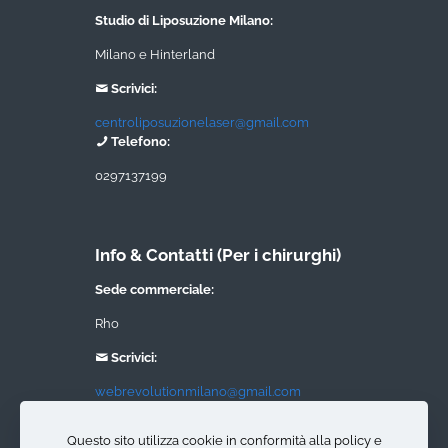
Studio di Liposuzione Milano:
Milano e Hinterland
Scrivici:
centroliposuzionelaser@gmail.com
Telefono:
0297137199
Info & Contatti (Per i chirurghi)
Sede commerciale:
Rho
Scrivici:
webrevolutionmilano@gmail.com
Telefono:
Questo sito utilizza cookie in conformità alla policy e
0297137199