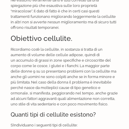
Ne esistono veramente tanti e tutti correlati da una
spiegazione più che esaustiva sulle loro proprietà
“miracolose”. Il dato di fatto è che in certi casi questi
trattamenti funzionano migliorando leggermente la cellulite
in altri non si avverte nessun miglioramento ma di sicuro tutti
offrono risultati temporanei.
Obiettivo cellulite.
Ricordiamo cos’è la cellulite, in sostanza si tratta di un
aumento di volume delle cellule adipose, quindi di
un accumulo di grassi in zone specifiche e circoscritte del
corpo come le cosce, i glutei e i fianchi. La maggior parte
delle donne 9 su 10 presentano problemi con la cellulite ma
anche gli uomini ne sono colpiti anche se in forma minore e
più limitata. Nel caso della donna il problema è inevitabile
perché nasce da molteplici cause di tipo genetico e
ormonale, si manifesta, peggiorando nel tempo, anche grazie
ad alcuni fattori aggravanti quali alimentazione non corretta,
uno stile di vita sedentario e con poco movimento fisico.
Quanti tipi di cellulite esistono?
S’individuano i seguenti tipi di cellulite: