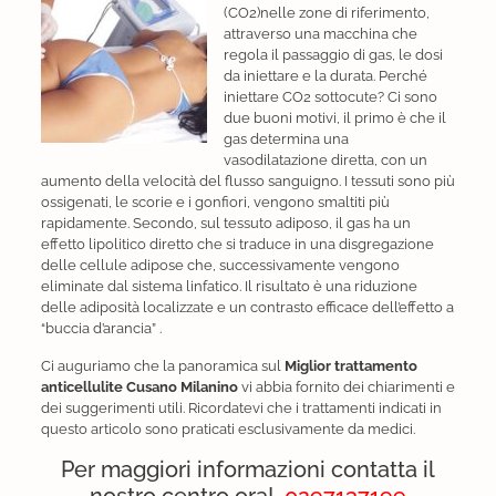
(CO2)nelle zone di riferimento,
attraverso una macchina che
regola il passaggio di gas, le dosi
da iniettare e la durata. Perché
iniettare CO2 sottocute? Ci sono
due buoni motivi, il primo è che il
gas determina una
vasodilatazione diretta, con un
aumento della velocità del flusso sanguigno. I tessuti sono più
ossigenati, le scorie e i gonfiori, vengono smaltiti più
rapidamente. Secondo, sul tessuto adiposo, il gas ha un
effetto lipolitico diretto che si traduce in una disgregazione
delle cellule adipose che, successivamente vengono
eliminate dal sistema linfatico. Il risultato è una riduzione
delle adiposità localizzate e un contrasto efficace dell’effetto a
“buccia d’arancia” .
Ci auguriamo che la panoramica sul
Miglior trattamento
anticellulite Cusano Milanino
vi abbia fornito dei chiarimenti e
dei suggerimenti utili. Ricordatevi che i trattamenti indicati in
questo articolo sono praticati esclusivamente da medici.
Per maggiori informazioni contatta il
nostro centro ora!
0297137199