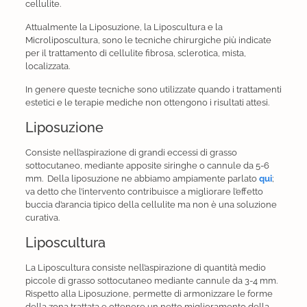
cellulite.
Attualmente la Liposuzione, la Liposcultura e la
Microliposcultura, sono le tecniche chirurgiche più indicate
per il trattamento di cellulite fibrosa, sclerotica, mista,
localizzata.
In genere queste tecniche sono utilizzate quando i trattamenti
estetici e le terapie mediche non ottengono i risultati attesi.
Liposuzione
Consiste nell’aspirazione di grandi eccessi di grasso
sottocutaneo, mediante apposite siringhe o cannule da 5-6
mm. Della liposuzione ne abbiamo ampiamente parlato
qui
;
va detto che l’intervento contribuisce a migliorare l’effetto
buccia d’arancia tipico della cellulite ma non è una soluzione
curativa.
Liposcultura
La Liposcultura consiste nell’aspirazione di quantità medio
piccole di grasso sottocutaneo mediante cannule da 3-4 mm.
Rispetto alla Liposuzione, permette di armonizzare le forme
della zona trattata e ottenere un netto miglioramento della