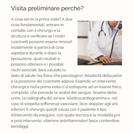
Visita preliminare perché?
A cosa serve la prima visita? A due
cose fondamentali, entrare in
contatto con il chirurgo e la
struttura e verificare se i nostri
cuscinetti possono essere rimossi!
Inizialmente si parlerà di cosa
aspettarsi durante e dopo la
liposuzione, quali risultati si
possono ottenere e i possibili
rischi associati. Sarà valutato lo
stato di salute (sia fisico che psicologico), l’elasticità della pelle
e la posizione dei cuscinetti adiposi. Essendo un intervento
chirurgico nella prima visita ci si sottopone ad un esame fisico
completo, che prevede le analisi del sangue, l’esame delle
urine, la radiografia del torace, l’elettrocardiogramma e, nel
caso di sospetta sofferenza vascolare, l’eco-doppler agli arti
inferiori. Il chirurgo quindi valuta con il paziente il tipo
d’intervento da eseguire, con quale tecnica e le modalità pre
e post intervento, vitamine antinfiammatori fasce contenitive,
bendaggi.