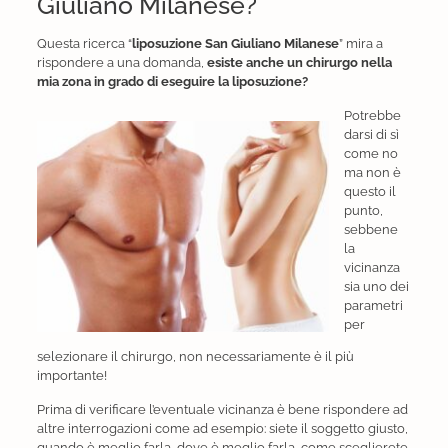
Giuliano Milanese?
Questa ricerca “
liposuzione San Giuliano Milanese
” mira a
rispondere a una domanda,
esiste anche un chirurgo nella
mia zona in grado di eseguire la liposuzione?
Potrebbe
darsi di sì
come no
ma non è
questo il
punto,
sebbene
la
vicinanza
sia uno dei
parametri
per
selezionare il chirurgo, non necessariamente è il più
importante!
Prima di verificare l’eventuale vicinanza è bene rispondere ad
altre interrogazioni come ad esempio: siete il soggetto giusto,
quando è meglio farla, dove è meglio farla, come sceglierete