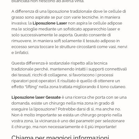
bilanciata non riescono ad averla vinta.
A differenza di una liposuzione tradizionale dove le cellule di
grasso sono aspirate se pur con varie tecniche, in maniera
invasiva; la
Liposuzione Laser
non aspira le cellule adipose
ma le scioglie mediante un sofisticato apparecchio laser e
solo successivamente le asporta. Questo consente di
rimuovere, in maniera soft solamente il tessuto adiposo in
eccesso senza toccare le strutture circostanti come vasi, nervi
e linfatici.
Questa differenza è sostanziale rispetto alla tecnica
tradizionale perché, mantenendo intatti i supporti connettivali
dei tessuti, ricchi di collagene, si favoriscono i processi
riparatori post operatori. Il risultato è quello di ottenere un
effetto “lifting” nella zona trattata migliorando il tono cutaneo.
Liposuzione laser Gessate
è una ricerca che porta con se una
domanda, esiste un chirurgo nella mia zona in grado di
eseguire la liposuzione? Potrebbe darsi di sì, ma anche no.
Non è molto importante se esista un chirurgo proprio nella
vostra zona, la vicinanza è uno dei parametri per selezionare
il chirurgo, ma non necessariamente è il più importante!
Chiama per maggiori informazioni