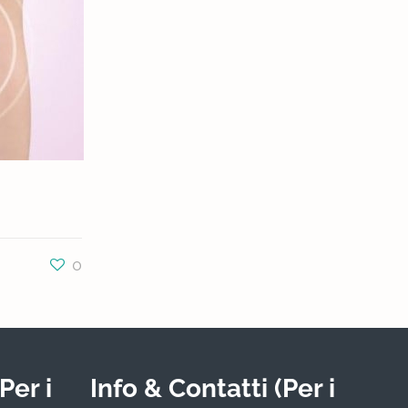
0
Per i
Info & Contatti (Per i