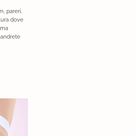
, pareri,
ttura dove
omma
e andrete