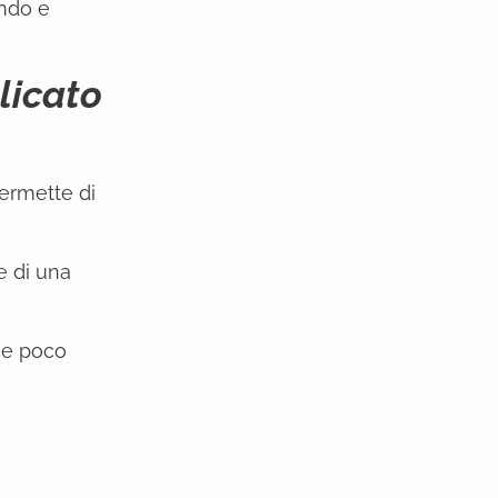
endo e
licato
permette di
e di una
i e poco