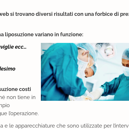
web si trovano diversi risultati con una forbice di pr
una liposuzione variano in funzione:
viglie ecc…
edesimo
suzione costi
hé non tiene in
mpio
egue l’operazione.
ica e le apparecchiature che sono utilizzate per l’inter