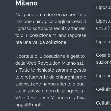
Milano
Liposu
Nel panorama dei servizi per l'asp
Liposuz
irazione chirurgica degli eccessi d
costa?
i grasso sottocutaneo il trattamen
to di Liposuzione Milano rapprese
Liposu
nta una valida soluzione.
Cosa bi
Il portale di Liposuzione è gestito
suzion
dalla Web Revolution Milano s.r.l.
s. Tutte le richieste saranno gestis
Lipo ad
te direttamente da chirurghi profe
ssionisti che hanno aderito a que
Celluli
sta iniziativa e non dalla agenzia
Web Revolution Milano s.r.l.s. P.iva
Cellul
09948610960