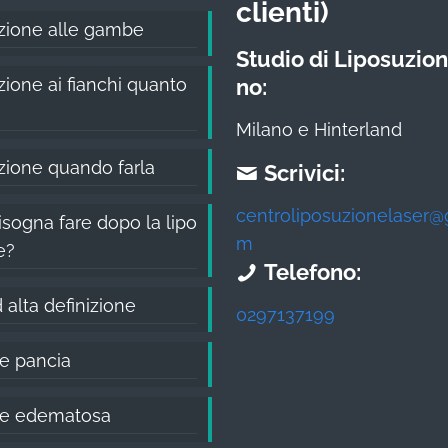
clienti)
zione alle gambe
Studio di Liposuzion
ione ai fianchi quanto
no:
Milano e Hinterland
zione quando farla
Scrivici:
centroliposuzionelaser@
sogna fare dopo la lipo
m
e?
Telefono:
 alta definizione
0297137199
te pancia
ite edematosa