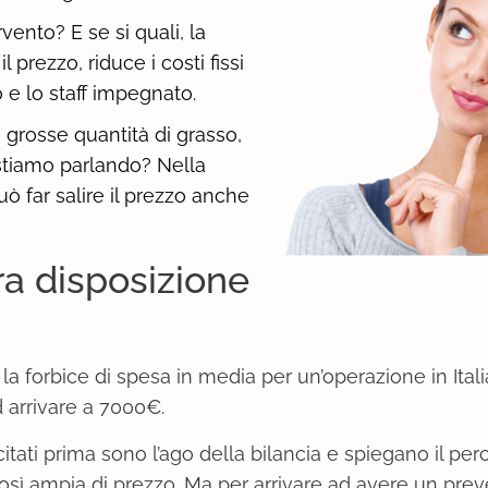
vento? E se si quali, la
prezzo, riduce i costi fissi
o e lo staff impegnato.
 grosse quantità di grasso,
 stiamo parlando? Nella
ò far salire il prezzo anche
ra disposizione
la forbice di spesa in media per un’operazione in Itali
 arrivare a 7000€.
itati prima sono l’ago della bilancia e spiegano il perc
osì ampia di prezzo. Ma per arrivare ad avere un prev