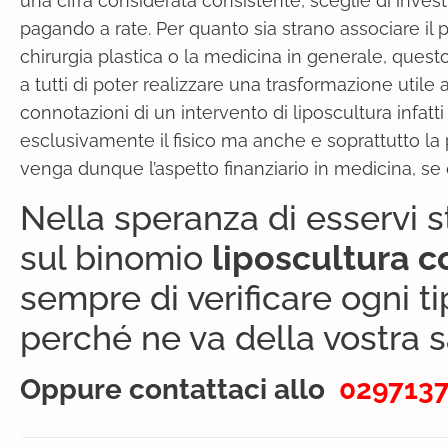
una cifra considerata consistente, sceglie di inves
pagando a rate. Per quanto sia strano associare il 
chirurgia plastica o la medicina in generale, ques
a tutti di poter realizzare una trasformazione utile al
connotazioni di un intervento di liposcultura infatt
esclusivamente il fisico ma anche e soprattutto la
venga dunque l’aspetto finanziario in medicina, se q
Nella speranza di esservi st
sul binomio
liposcultura c
sempre di verificare ogni ti
perché ne va della vostra s
Oppure contattaci allo
029713