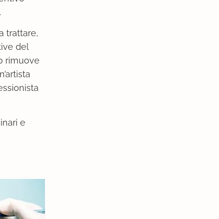
.
 trattare,
tive del
go rimuove
’artista
essionista
inari e