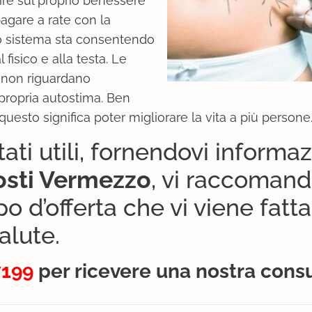
tire sul proprio benessere
pagare a rate con la
to sistema sta consentendo
 fisico e alla testa. Le
i non riguardano
 propria autostima. Ben
uesto significa poter migliorare la vita a più persone
ati utili, fornendovi informaz
osti Vermezzo
, vi raccoman
po d’offerta che vi viene fatta
alute.
7199
per ricevere una nostra cons