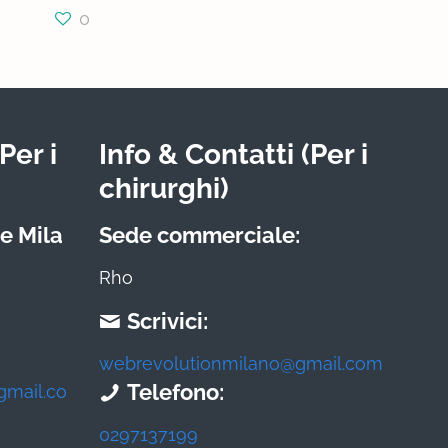
0
Per i
Info & Contatti (Per i
chirurghi)
e Mila
Sede commerciale:
Rho
Scrivici:
webrevolutionmilano@gmail.com
Telefono:
gmail.co
0297137199