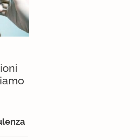
.
ioni
diamo
ulenza