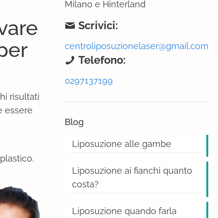
Milano e Hinterland
vare
Scrivici:
 per
centroliposuzionelaser@gmail.com
Telefono:
0297137199
i risultati
e essere
Blog
Liposuzione alle gambe
plastico.
Liposuzione ai fianchi quanto
costa?
Liposuzione quando farla