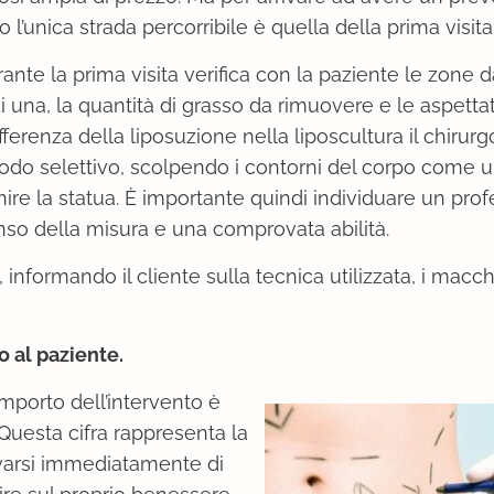
 l’unica strada percorribile è quella della prima visita
rante la prima visita verifica con la paziente le zone da
i una, la quantità di grasso da rimuovere e le aspetta
ifferenza della liposuzione nella liposcultura il chirur
modo selettivo, scolpendo i contorni del corpo come un
inire la statua. È importante quindi individuare un prof
so della misura e una comprovata abilità.
nformando il cliente sulla tecnica utilizzata, i macch
o al paziente.
mporto dell’intervento è
 Questa cifra rappresenta la
varsi immediatamente di